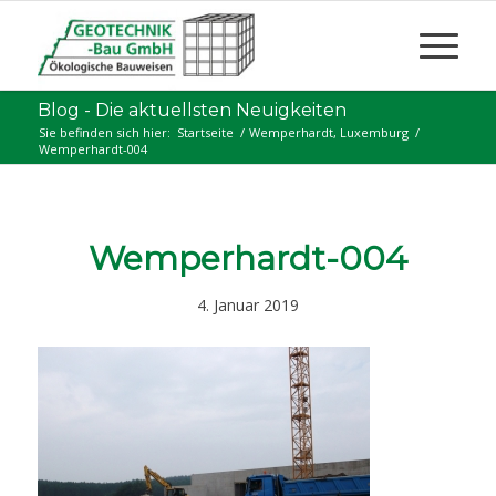
Blog - Die aktuellsten Neuigkeiten
Sie befinden sich hier:
Startseite
/
Wemperhardt, Luxemburg
/
Wemperhardt-004
Wemperhardt-004
4. Januar 2019