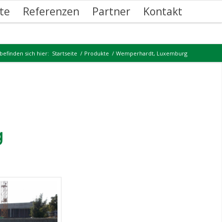
te
Referenzen
Partner
Kontakt
 befinden sich hier:
Startseite
/
Produkte
/
Wemperhardt, Luxemburg
g