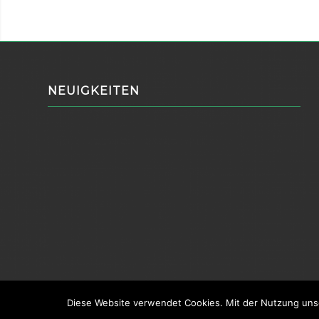
NEUIGKEITEN
Diese Website verwendet Cookies. Mit der Nutzung unse
© Copyright -
GEOTECHNIK-Bau GmbH
|
Impressum
|
Datenschutz