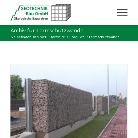
Archiv für: Lärmschutzwände
Sie befinden sich hier:
Startseite
/
Produkte
/
Lärmschutzwände