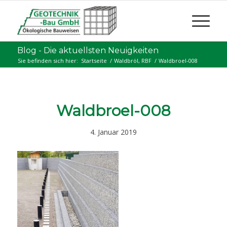
Blog - Die aktuellsten Neuigkeiten
Sie befinden sich hier:
Startseite
/
Waldbröl, RBF
/
Waldbroel-008
Waldbroel-008
4. Januar 2019