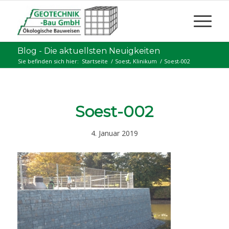
Blog - Die aktuellsten Neuigkeiten
Sie befinden sich hier:
Startseite
/
Soest, Klinikum
/
Soest-002
Soest-002
4. Januar 2019