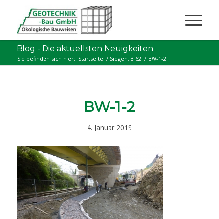
Blog - Die aktuellsten Neuigkeiten
Sie befinden sich hier:
Startseite
/
Siegen, B 62
/
BW-1-2
BW-1-2
4. Januar 2019