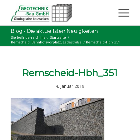
Blog - Die aktuellsten Neuigkeiten
Sie befinden sich hier:
Startseite
/
Remscheid, Bahnhofsvorplatz, Ladestraße
/
Remscheid-Hbh_351
Remscheid-Hbh_351
4. Januar 2019