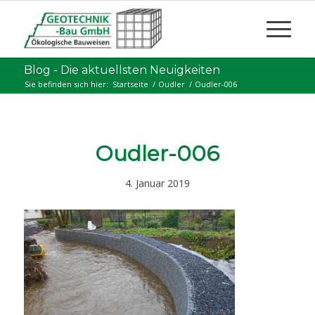
Blog - Die aktuellsten Neuigkeiten
Sie befinden sich hier:
Startseite
/
Oudler
/
Oudler-006
Oudler-006
4. Januar 2019