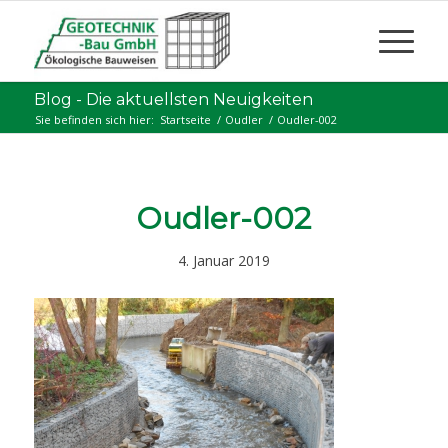
Blog - Die aktuellsten Neuigkeiten
Sie befinden sich hier:
Startseite
/
Oudler
/
Oudler-002
Oudler-002
4. Januar 2019