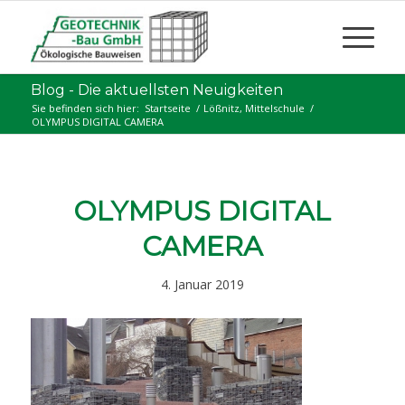
Blog - Die aktuellsten Neuigkeiten
Sie befinden sich hier:
Startseite
/
Lößnitz, Mittelschule
/
OLYMPUS DIGITAL CAMERA
OLYMPUS DIGITAL
CAMERA
4. Januar 2019