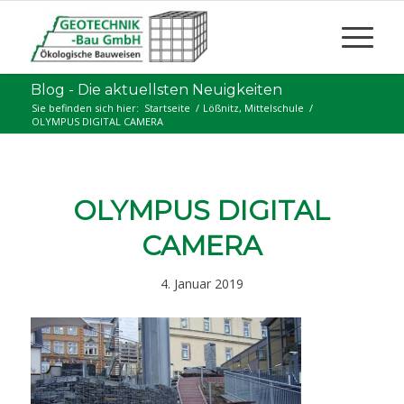
Blog - Die aktuellsten Neuigkeiten
Sie befinden sich hier:
Startseite
/
Lößnitz, Mittelschule
/
OLYMPUS DIGITAL CAMERA
OLYMPUS DIGITAL
CAMERA
4. Januar 2019