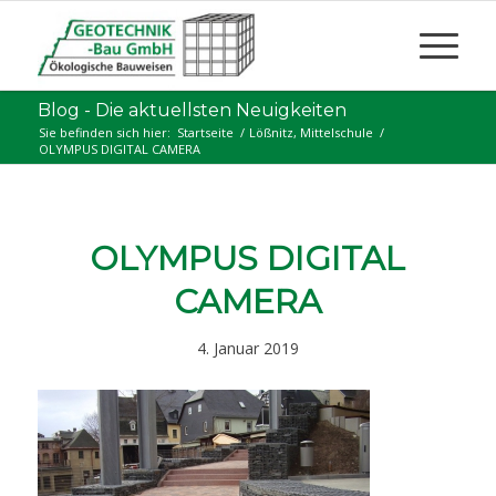
Blog - Die aktuellsten Neuigkeiten
Sie befinden sich hier:
Startseite
/
Lößnitz, Mittelschule
/
OLYMPUS DIGITAL CAMERA
OLYMPUS DIGITAL
CAMERA
4. Januar 2019