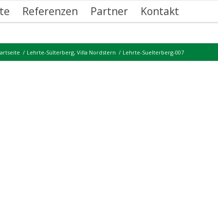
te
Referenzen
Partner
Kontakt
tartseite
/
Lehrte-Sülterberg, Villa Nordstern
/
Lehrte-Suelterberg-007