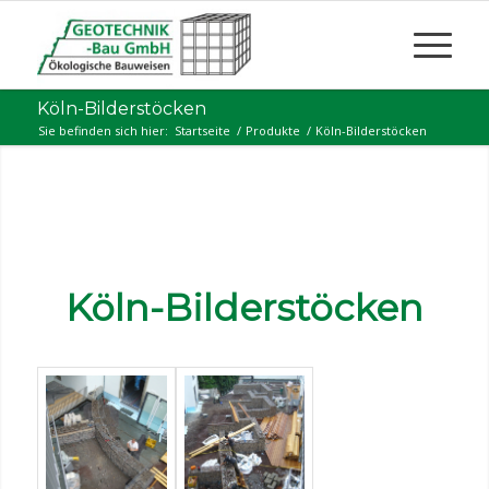
Köln-Bilderstöcken
Sie befinden sich hier:
Startseite
/
Produkte
/
Köln-Bilderstöcken
Köln-Bilderstöcken