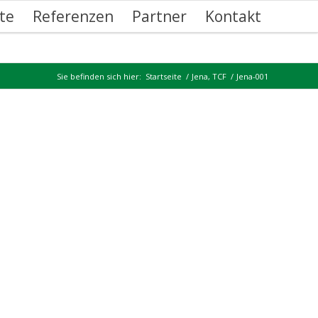
te
Referenzen
Partner
Kontakt
Sie befinden sich hier:
Startseite
/
Jena, TCF
/
Jena-001