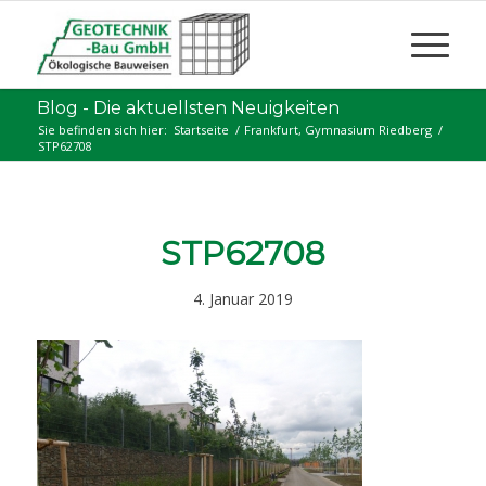
Blog - Die aktuellsten Neuigkeiten
Sie befinden sich hier:
Startseite
/
Frankfurt, Gymnasium Riedberg
/
STP62708
STP62708
4. Januar 2019