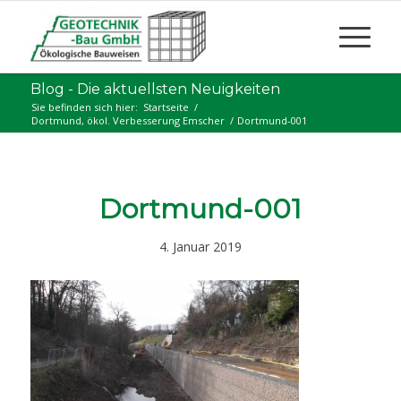
Blog - Die aktuellsten Neuigkeiten
Sie befinden sich hier:
Startseite
/
Dortmund, ökol. Verbesserung Emscher
/
Dortmund-001
Dortmund-001
4. Januar 2019