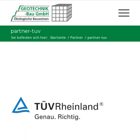
partner-tuv
Sie befinden sich hier:
Startseite
/
Partner
/
partner-tuv