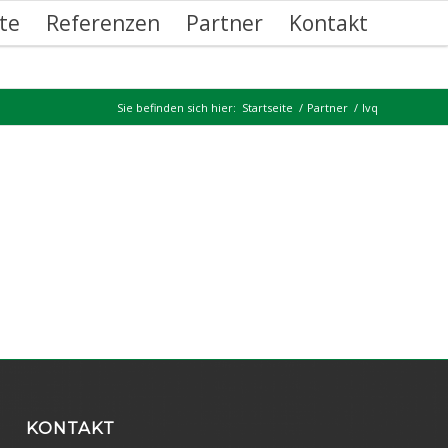
te
Referenzen
Partner
Kontakt
Sie befinden sich hier:
Startseite
/
Partner
/
lvq
KONTAKT